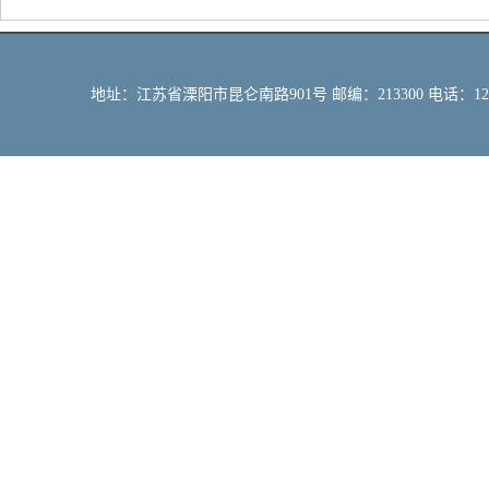
地址：江苏省溧阳市昆仑南路901号 邮编：213300 电话：12309