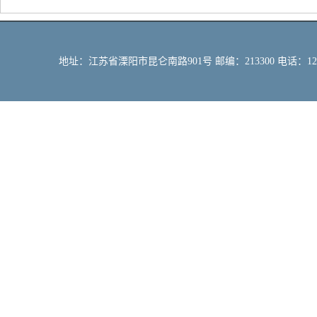
地址：江苏省溧阳市昆仑南路901号 邮编：213300 电话：12309