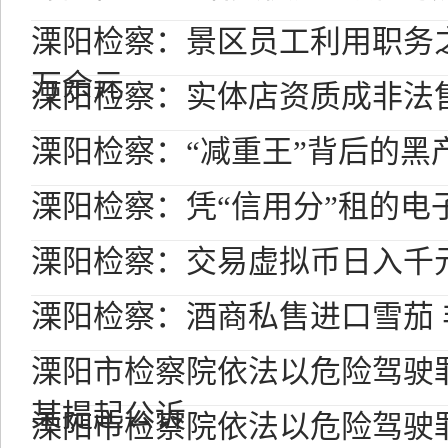
溧阳检察：景区员工利用职务之
万余元
溧阳检察：实体店资质成非法售
溧阳检察：“减重王”背后的黑
溧阳检察：凭“信用分”租的电
溧阳检察：交易虚拟币日入千
溧阳检察：酒商私售进口雪茄
溧阳市检察院依法以危险驾驶
某提起公诉
溧阳市检察院依法以危险驾驶