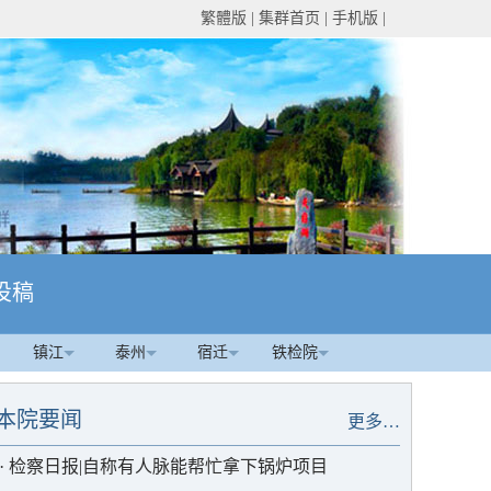
繁體版
|
集群首页
|
手机版
|
投稿
镇江
泰州
宿迁
铁检院
本院要闻
更多…
·
检察日报|自称有人脉能帮忙拿下锅炉项目