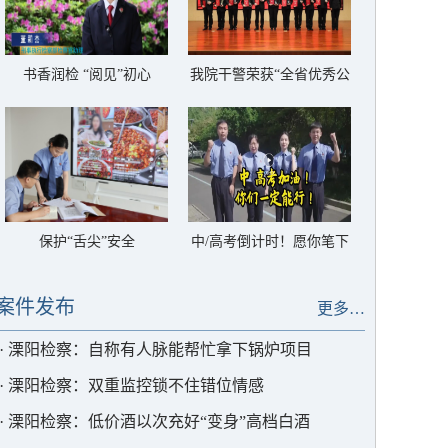
书香润检 “阅见”初心
我院干警荣获“全省优秀公
诉人”称号
保护“舌尖”安全
中/高考倒计时！愿你笔下
生花，圆梦今夏
案件发布
更多…
·
溧阳检察：自称有人脉能帮忙拿下锅炉项目
·
溧阳检察：双重监控锁不住错位情感
·
溧阳检察：低价酒以次充好“变身”高档白酒