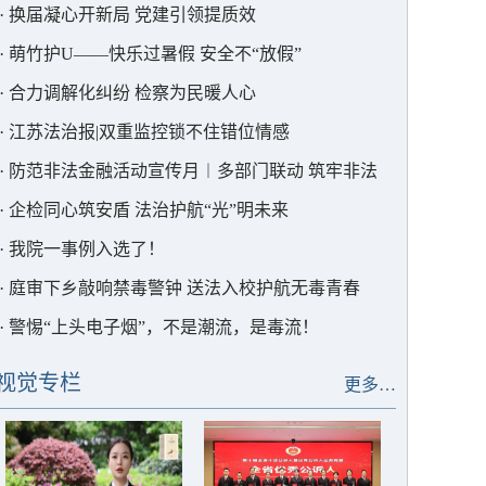
·
换届凝心开新局 党建引领提质效
·
萌竹护U——快乐过暑假 安全不“放假”
·
合力调解化纠纷 检察为民暖人心
·
江苏法治报|双重监控锁不住错位情感
·
防范非法金融活动宣传月︱多部门联动 筑牢非法
集资“防护墙”
·
企检同心筑安盾 法治护航“光”明未来
·
我院一事例入选了！
·
庭审下乡敲响禁毒警钟 送法入校护航无毒青春
·
警惕“上头电子烟”，不是潮流，是毒流！
视觉专栏
更多…