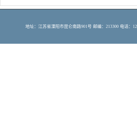
地址：江苏省溧阳市昆仑南路901号 邮编：213300 电话：12309