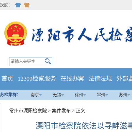
换肤：
首页
12309检察服务
在线办案
法律法规
外部
苏检集群：
南京
无锡
徐州
常州
苏州
常州市溧阳检察院
>
案件发布
> 正文
溧阳市检察院依法以寻衅滋