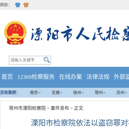
换肤：
首页
12309检察服务
在线办案
法律法规
外部
苏检集群：
南京
无锡
徐州
常州
苏州
常州市溧阳检察院
>
案件发布
> 正文
溧阳市检察院依法以盗窃罪对