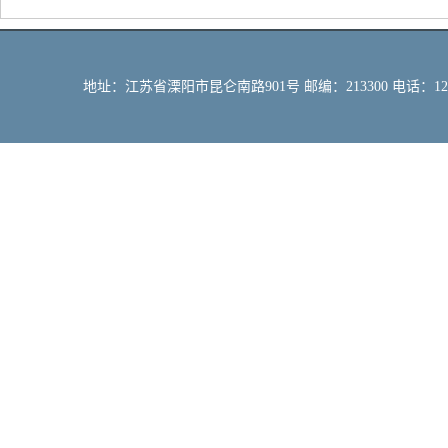
地址：江苏省溧阳市昆仑南路901号 邮编：213300 电话：12309