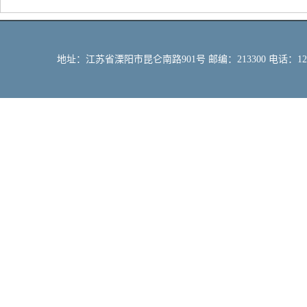
地址：江苏省溧阳市昆仑南路901号 邮编：213300 电话：12309