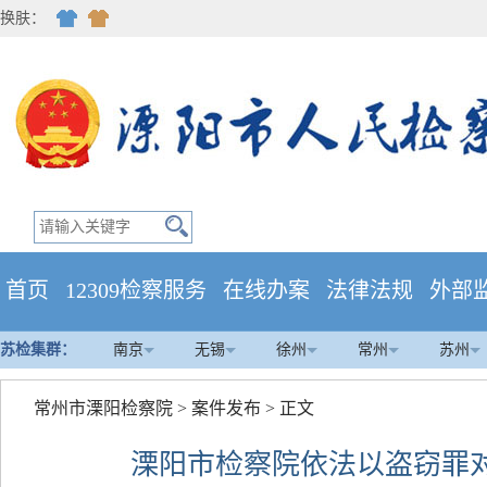
换肤：
首页
12309检察服务
在线办案
法律法规
外部
苏检集群：
南京
无锡
徐州
常州
苏州
常州市溧阳检察院
>
案件发布
> 正文
溧阳市检察院依法以盗窃罪