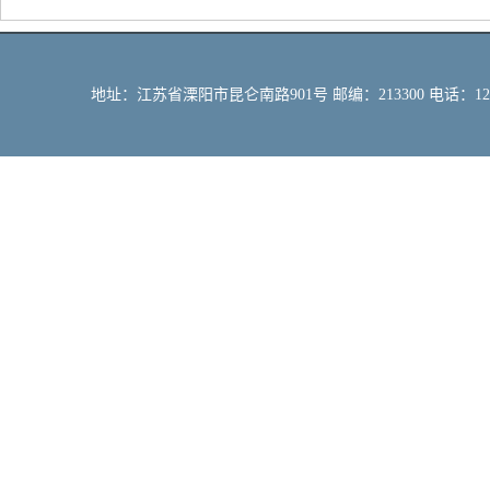
地址：江苏省溧阳市昆仑南路901号 邮编：213300 电话：12309