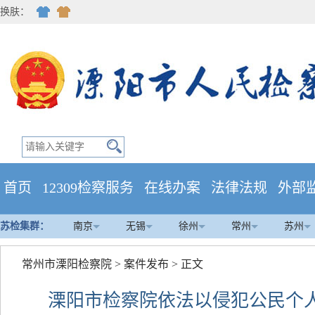
换肤：
首页
12309检察服务
在线办案
法律法规
外部
苏检集群：
南京
无锡
徐州
常州
苏州
常州市溧阳检察院
>
案件发布
> 正文
溧阳市检察院依法以侵犯公民个