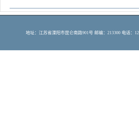
地址：江苏省溧阳市昆仑南路901号 邮编：213300 电话：12309