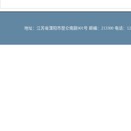
地址：江苏省溧阳市昆仑南路901号 邮编：213300 电话：12309