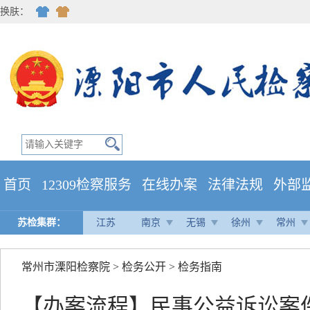
换肤：
首页
12309检察服务
在线办案
法律法规
外部
苏检集群：
江苏
南京
无锡
徐州
常州
常州市溧阳检察院
>
检务公开
>
检务指南
【办案流程】民事公益诉讼案