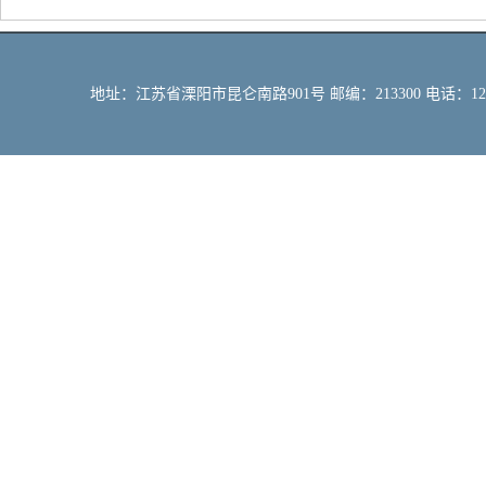
地址：江苏省溧阳市昆仑南路901号 邮编：213300 电话：12309