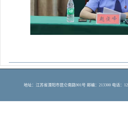
地址：江苏省溧阳市昆仑南路901号 邮编：213300 电话：12309