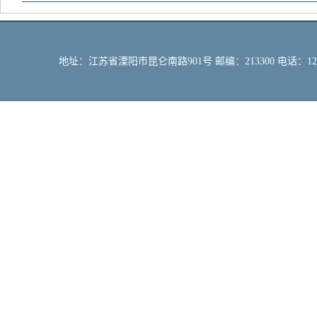
地址：江苏省溧阳市昆仑南路901号 邮编：213300 电话：12309