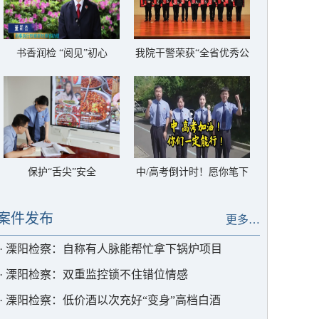
书香润检 “阅见”初心
我院干警荣获“全省优秀公
诉人”称号
保护“舌尖”安全
中/高考倒计时！愿你笔下
生花，圆梦今夏
案件发布
更多…
·
溧阳检察：自称有人脉能帮忙拿下锅炉项目
·
溧阳检察：双重监控锁不住错位情感
·
溧阳检察：低价酒以次充好“变身”高档白酒