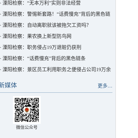
·
溧阳检察：“无本万利”实则非法经营
·
溧阳检察：警惕新套路！“话费慢充”背后的黑色链
条
·
溧阳检察：自动离职就该被拖欠工资吗？
·
溧阳检察：果农换上新型防鸟网
·
溧阳检察：职务侵占19万退赃仍获刑
·
溧阳检察：“话费慢充”背后的黑色链条
·
溧阳检察：景区员工利用职务之便侵占公司19万余
元
新媒体
更多…
微信公众号