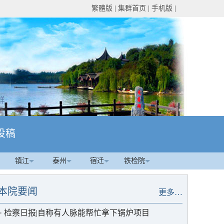
繁體版
|
集群首页
|
手机版
|
投稿
镇江
泰州
宿迁
铁检院
本院要闻
更多…
·
检察日报|自称有人脉能帮忙拿下锅炉项目