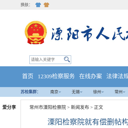
换肤：
首页
12309检察服务
在线办案
法律法
苏检集群：
南京
无锡
徐州
常州
爱分享
常州市溧阳检察院
>
新闻发布
> 正文
溧阳检察院就有偿删帖