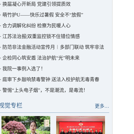
·
换届凝心开新局 党建引领提质效
·
萌竹护U——快乐过暑假 安全不“放假”
·
合力调解化纠纷 检察为民暖人心
·
江苏法治报|双重监控锁不住错位情感
·
防范非法金融活动宣传月︱多部门联动 筑牢非法
集资“防护墙”
·
企检同心筑安盾 法治护航“光”明未来
·
我院一事例入选了！
·
庭审下乡敲响禁毒警钟 送法入校护航无毒青春
·
警惕“上头电子烟”，不是潮流，是毒流！
视觉专栏
更多…