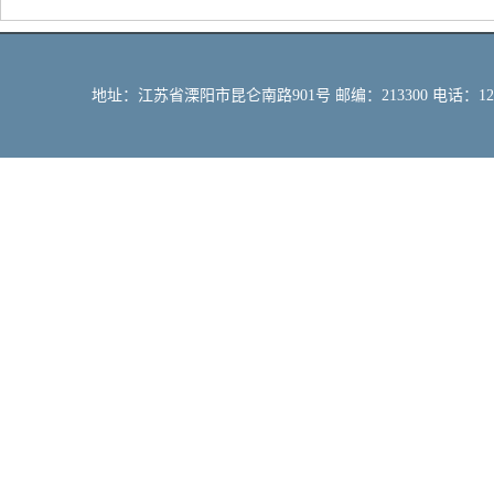
地址：江苏省溧阳市昆仑南路901号 邮编：213300 电话：12309