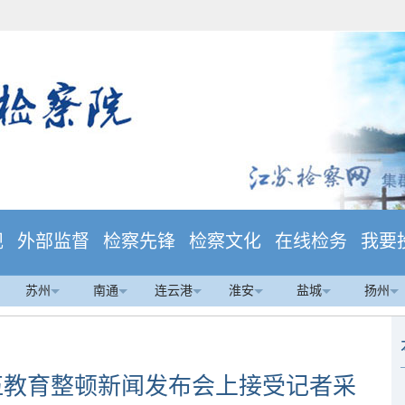
规
外部监督
检察先锋
检察文化
在线检务
我要
苏州
南通
连云港
淮安
盐城
扬州
伍教育整顿新闻发布会上接受记者采