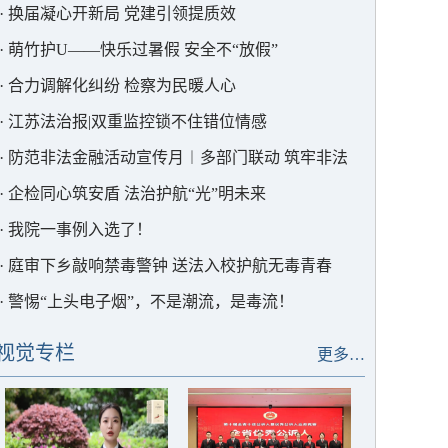
·
换届凝心开新局 党建引领提质效
·
萌竹护U——快乐过暑假 安全不“放假”
·
合力调解化纠纷 检察为民暖人心
·
江苏法治报|双重监控锁不住错位情感
·
防范非法金融活动宣传月︱多部门联动 筑牢非法
集资“防护墙”
·
企检同心筑安盾 法治护航“光”明未来
·
我院一事例入选了！
·
庭审下乡敲响禁毒警钟 送法入校护航无毒青春
·
警惕“上头电子烟”，不是潮流，是毒流！
视觉专栏
更多…