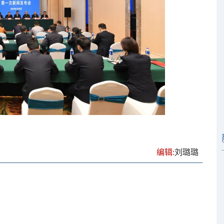
编辑:
刘璐璐