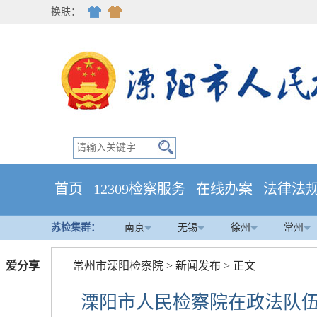
换肤：
首页
12309检察服务
在线办案
法律法
苏检集群：
南京
无锡
徐州
常州
爱分享
常州市溧阳检察院
>
新闻发布
> 正文
溧阳市人民检察院在政法队