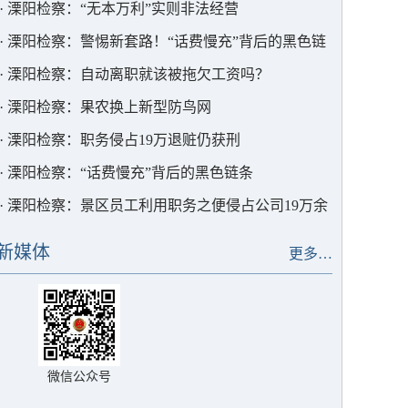
·
溧阳检察：“无本万利”实则非法经营
·
溧阳检察：警惕新套路！“话费慢充”背后的黑色链
条
·
溧阳检察：自动离职就该被拖欠工资吗？
·
溧阳检察：果农换上新型防鸟网
·
溧阳检察：职务侵占19万退赃仍获刑
·
溧阳检察：“话费慢充”背后的黑色链条
·
溧阳检察：景区员工利用职务之便侵占公司19万余
元
新媒体
更多…
微信公众号