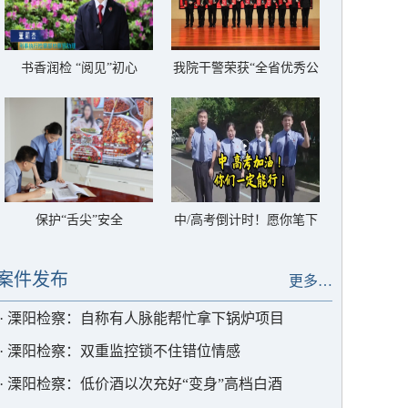
书香润检 “阅见”初心
我院干警荣获“全省优秀公
诉人”称号
保护“舌尖”安全
中/高考倒计时！愿你笔下
生花，圆梦今夏
案件发布
更多…
·
溧阳检察：自称有人脉能帮忙拿下锅炉项目
·
溧阳检察：双重监控锁不住错位情感
·
溧阳检察：低价酒以次充好“变身”高档白酒