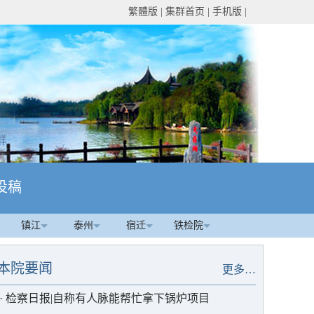
繁體版
|
集群首页
|
手机版
|
投稿
镇江
泰州
宿迁
铁检院
本院要闻
更多…
·
检察日报|自称有人脉能帮忙拿下锅炉项目