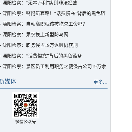
·
溧阳检察：“无本万利”实则非法经营
·
溧阳检察：警惕新套路！“话费慢充”背后的黑色链
条
·
溧阳检察：自动离职就该被拖欠工资吗？
·
溧阳检察：果农换上新型防鸟网
·
溧阳检察：职务侵占19万退赃仍获刑
·
溧阳检察：“话费慢充”背后的黑色链条
·
溧阳检察：景区员工利用职务之便侵占公司19万余
元
新媒体
更多…
微信公众号