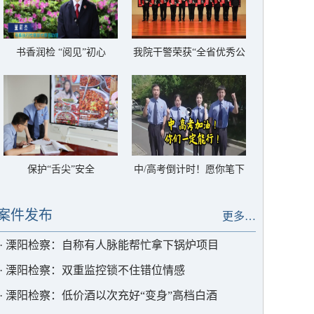
书香润检 “阅见”初心
我院干警荣获“全省优秀公
诉人”称号
保护“舌尖”安全
中/高考倒计时！愿你笔下
生花，圆梦今夏
案件发布
更多…
·
溧阳检察：自称有人脉能帮忙拿下锅炉项目
·
溧阳检察：双重监控锁不住错位情感
·
溧阳检察：低价酒以次充好“变身”高档白酒