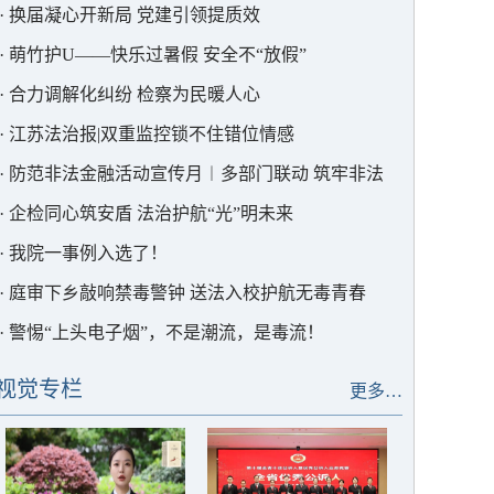
·
换届凝心开新局 党建引领提质效
·
萌竹护U——快乐过暑假 安全不“放假”
·
合力调解化纠纷 检察为民暖人心
·
江苏法治报|双重监控锁不住错位情感
·
防范非法金融活动宣传月︱多部门联动 筑牢非法
集资“防护墙”
·
企检同心筑安盾 法治护航“光”明未来
·
我院一事例入选了！
·
庭审下乡敲响禁毒警钟 送法入校护航无毒青春
·
警惕“上头电子烟”，不是潮流，是毒流！
视觉专栏
更多…