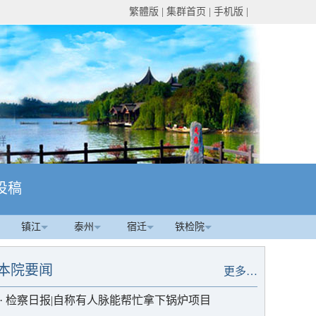
繁體版
|
集群首页
|
手机版
|
投稿
镇江
泰州
宿迁
铁检院
本院要闻
更多…
·
检察日报|自称有人脉能帮忙拿下锅炉项目