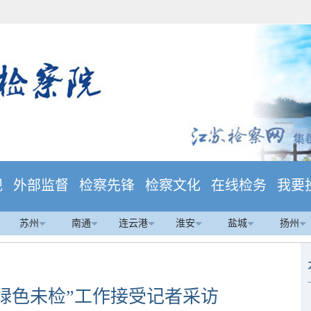
规
外部监督
检察先锋
检察文化
在线检务
我要
苏州
南通
连云港
淮安
盐城
扬州
绿色未检”工作接受记者采访