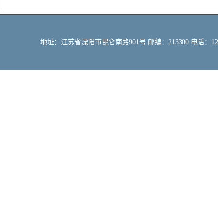
地址：江苏省溧阳市昆仑南路901号 邮编：213300 电话：12309