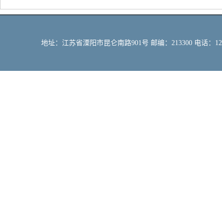
地址：江苏省溧阳市昆仑南路901号 邮编：213300 电话：12309