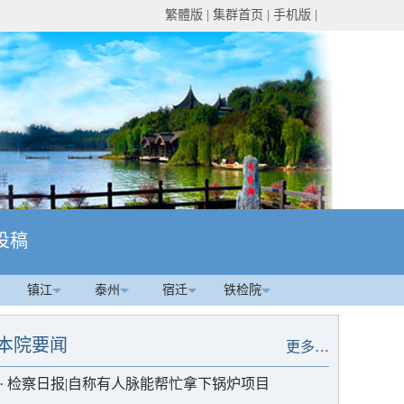
繁體版
|
集群首页
|
手机版
|
投稿
镇江
泰州
宿迁
铁检院
本院要闻
更多…
·
检察日报|自称有人脉能帮忙拿下锅炉项目