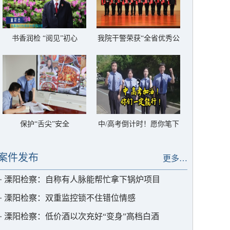
书香润检 “阅见”初心
我院干警荣获“全省优秀公
诉人”称号
保护“舌尖”安全
中/高考倒计时！愿你笔下
生花，圆梦今夏
案件发布
更多…
·
溧阳检察：自称有人脉能帮忙拿下锅炉项目
·
溧阳检察：双重监控锁不住错位情感
·
溧阳检察：低价酒以次充好“变身”高档白酒