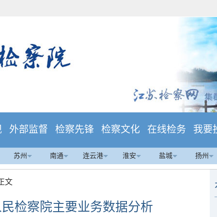
规
外部监督
检察先锋
检察文化
在线检务
我要
苏州
南通
连云港
淮安
盐城
扬州
 正文
市人民检察院主要业务数据分析