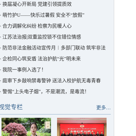
·
换届凝心开新局 党建引领提质效
·
萌竹护U——快乐过暑假 安全不“放假”
·
合力调解化纠纷 检察为民暖人心
·
江苏法治报|双重监控锁不住错位情感
·
防范非法金融活动宣传月︱多部门联动 筑牢非法
集资“防护墙”
·
企检同心筑安盾 法治护航“光”明未来
·
我院一事例入选了！
·
庭审下乡敲响禁毒警钟 送法入校护航无毒青春
·
警惕“上头电子烟”，不是潮流，是毒流！
视觉专栏
更多…