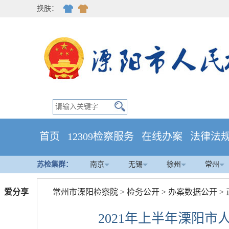
换肤：
首页
12309检察服务
在线办案
法律法
苏检集群：
南京
无锡
徐州
常州
爱分享
常州市溧阳检察院
>
检务公开
>
办案数据公开
>
2021年上半年溧阳