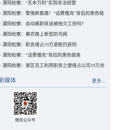
·
溧阳检察：“无本万利”实则非法经营
·
溧阳检察：警惕新套路！“话费慢充”背后的黑色链
条
·
溧阳检察：自动离职就该被拖欠工资吗？
·
溧阳检察：果农换上新型防鸟网
·
溧阳检察：职务侵占19万退赃仍获刑
·
溧阳检察：“话费慢充”背后的黑色链条
·
溧阳检察：景区员工利用职务之便侵占公司19万余
元
新媒体
更多…
微信公众号