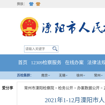
换肤：
首页
12309检察服务
在线办案
法律法
苏检集群：
南京
无锡
徐州
常州
爱分享
常州市溧阳检察院
>
检务公开
>
办案数据公开
>
2021年1-12月溧阳