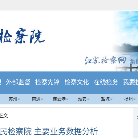
规
外部监督
检察先锋
检察文化
在线检务
我要
苏州
南通
连云港
淮安
盐城
扬州
 正文
市人民检察院 主要业务数据分析