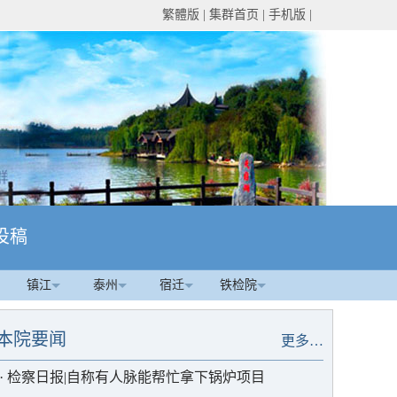
繁體版
|
集群首页
|
手机版
|
投稿
镇江
泰州
宿迁
铁检院
本院要闻
更多…
·
检察日报|自称有人脉能帮忙拿下锅炉项目