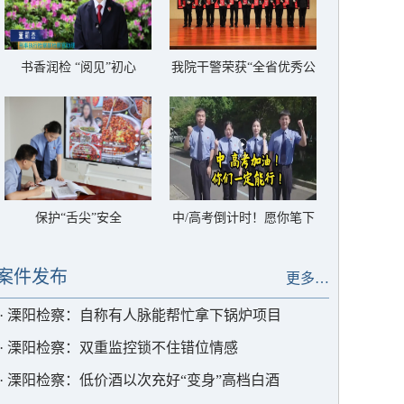
书香润检 “阅见”初心
我院干警荣获“全省优秀公
诉人”称号
保护“舌尖”安全
中/高考倒计时！愿你笔下
生花，圆梦今夏
案件发布
更多…
·
溧阳检察：自称有人脉能帮忙拿下锅炉项目
·
溧阳检察：双重监控锁不住错位情感
·
溧阳检察：低价酒以次充好“变身”高档白酒