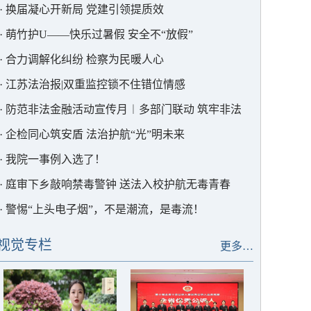
·
换届凝心开新局 党建引领提质效
·
萌竹护U——快乐过暑假 安全不“放假”
·
合力调解化纠纷 检察为民暖人心
·
江苏法治报|双重监控锁不住错位情感
·
防范非法金融活动宣传月︱多部门联动 筑牢非法
集资“防护墙”
·
企检同心筑安盾 法治护航“光”明未来
·
我院一事例入选了！
·
庭审下乡敲响禁毒警钟 送法入校护航无毒青春
·
警惕“上头电子烟”，不是潮流，是毒流！
视觉专栏
更多…