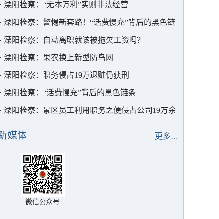
·
溧阳检察：“无本万利”实则非法经营
·
溧阳检察：警惕新套路！“话费慢充”背后的黑色链
条
·
溧阳检察：自动离职就该被拖欠工资吗？
·
溧阳检察：果农换上新型防鸟网
·
溧阳检察：职务侵占19万退赃仍获刑
·
溧阳检察：“话费慢充”背后的黑色链条
·
溧阳检察：景区员工利用职务之便侵占公司19万余
元
新媒体
更多…
微信公众号