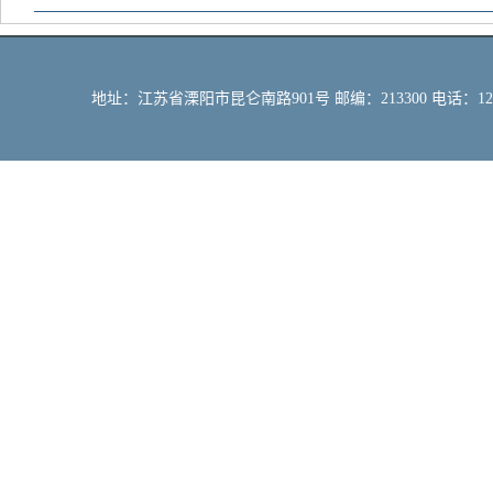
地址：江苏省溧阳市昆仑南路901号 邮编：213300 电话：12309