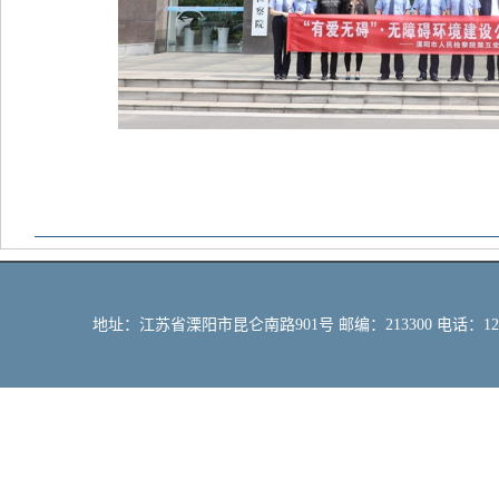
地址：江苏省溧阳市昆仑南路901号 邮编：213300 电话：12309