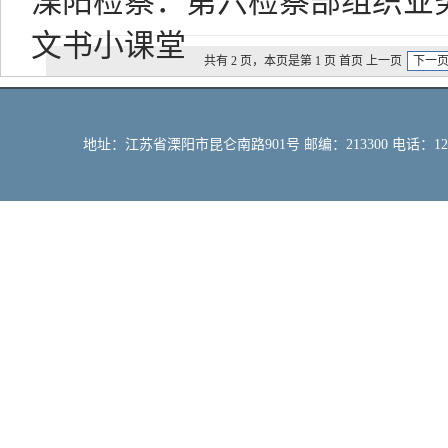
溧阳检察：第六检察部组织业
文书小课堂
共有 2 页，本页是第 1 页 首页 上一页
下一
地址：江苏省溧阳市昆仑南路901号 邮编：213300 电话：12309