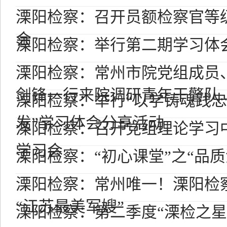
溧阳检察：召开员额检察官等
会
溧阳检察：举行第二期学习体
溧阳检察：常州市院党组成员
剑锋一行来院调研青年干警队..
溧阳检察：举行“以学铸魂践忠
发”学习体会分享活动
溧阳检察：召开党组理论学习
学习会
溧阳检察：“初心课堂”之“品质
溧阳检察：常州唯一！溧阳检察
“江苏最美军嫂”
溧阳检察：第二季度“溧检之星