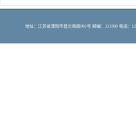
地址：江苏省溧阳市昆仑南路901号 邮编：213300 电话：12309