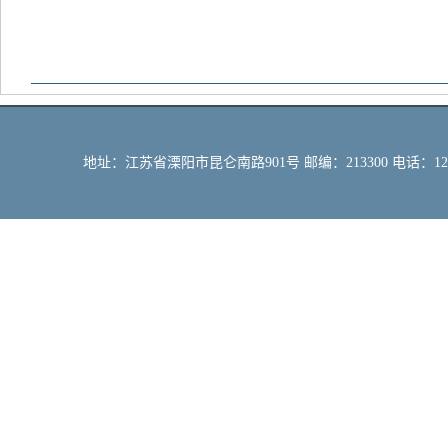
地址：江苏省溧阳市昆仑南路901号 邮编：213300 电话：12309