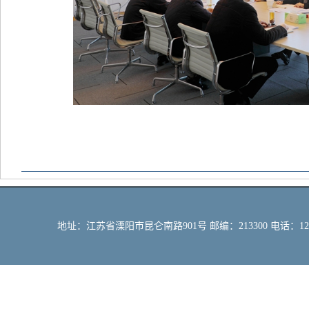
地址：江苏省溧阳市昆仑南路901号 邮编：213300 电话：12309