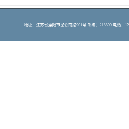
地址：江苏省溧阳市昆仑南路901号 邮编：213300 电话：12309