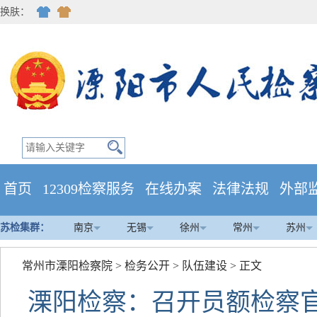
换肤：
首页
12309检察服务
在线办案
法律法规
外部
苏检集群：
南京
无锡
徐州
常州
苏州
常州市溧阳检察院
>
检务公开
>
队伍建设
> 正文
溧阳检察：召开员额检察