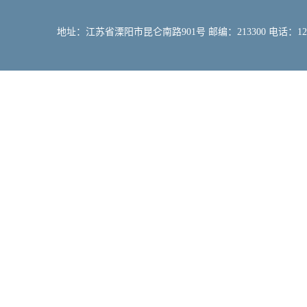
地址：江苏省溧阳市昆仑南路901号 邮编：213300 电话：12309