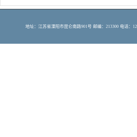
地址：江苏省溧阳市昆仑南路901号 邮编：213300 电话：12309