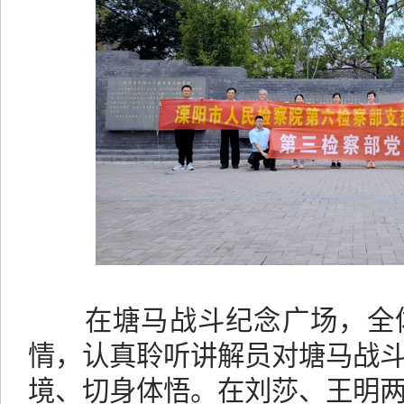
在塘马战斗纪念广场，全体
情，认真聆听讲解员对塘马战
境、切身体悟。在刘莎、王明