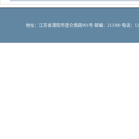
地址：江苏省溧阳市昆仑南路901号 邮编：213300 电话：12309