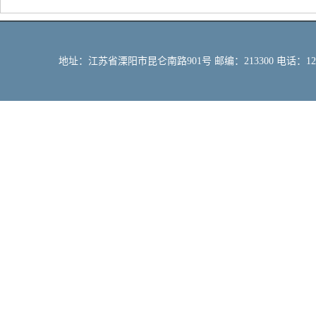
地址：江苏省溧阳市昆仑南路901号 邮编：213300 电话：12309