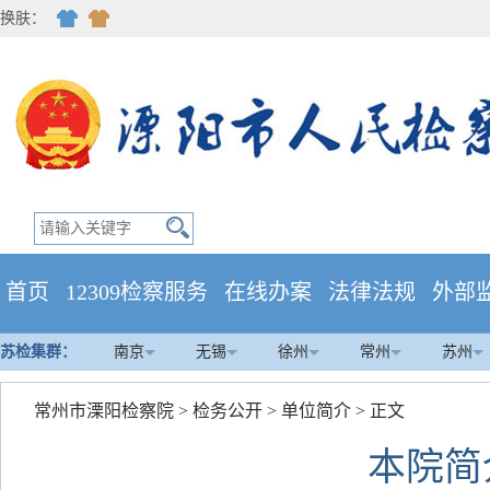
换肤：
首页
12309检察服务
在线办案
法律法规
外部
苏检集群：
南京
无锡
徐州
常州
苏州
常州市溧阳检察院
>
检务公开
>
单位简介
> 正文
本院简