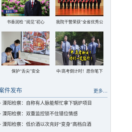
书香润检 “阅见”初心
我院干警荣获“全省优秀公
诉人”称号
保护“舌尖”安全
中/高考倒计时！愿你笔下
生花，圆梦今夏
案件发布
更多…
·
溧阳检察：自称有人脉能帮忙拿下锅炉项目
·
溧阳检察：双重监控锁不住错位情感
·
溧阳检察：低价酒以次充好“变身”高档白酒