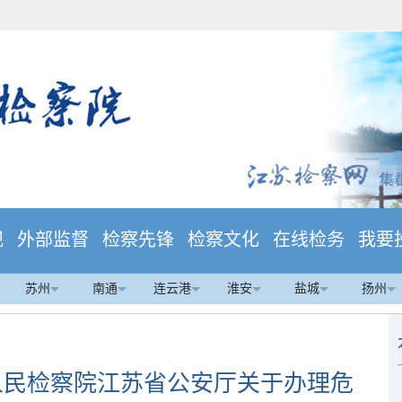
规
外部监督
检察先锋
检察文化
在线检务
我要
苏州
南通
连云港
淮安
盐城
扬州
人民检察院江苏省公安厅关于办理危