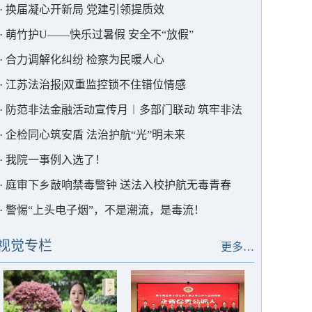
·
换届凝心开新局 党建引领提质效
·
萌竹护U——快乐过暑假 安全不“放假”
·
合力调解化纠纷 检察为民暖人心
·
江苏法治报|双重监控锁不住错位情感
·
防范非法金融活动宣传月︱多部门联动 筑牢非法
集资“防护墙”
·
企检同心筑安盾 法治护航“光”明未来
·
我院一事例入选了！
·
庭审下乡敲响禁毒警钟 送法入校护航无毒青春
·
警惕“上头电子烟”，不是潮流，是毒流！
视觉专栏
更多…