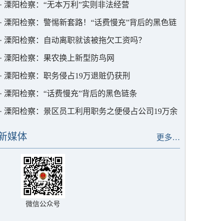
·
溧阳检察：“无本万利”实则非法经营
·
溧阳检察：警惕新套路！“话费慢充”背后的黑色链
条
·
溧阳检察：自动离职就该被拖欠工资吗？
·
溧阳检察：果农换上新型防鸟网
·
溧阳检察：职务侵占19万退赃仍获刑
·
溧阳检察：“话费慢充”背后的黑色链条
·
溧阳检察：景区员工利用职务之便侵占公司19万余
元
新媒体
更多…
微信公众号