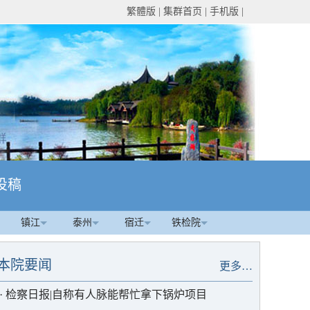
繁體版
|
集群首页
|
手机版
|
投稿
镇江
泰州
宿迁
铁检院
本院要闻
更多…
·
检察日报|自称有人脉能帮忙拿下锅炉项目