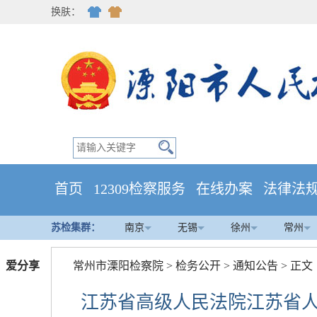
换肤：
首页
12309检察服务
在线办案
法律法
苏检集群：
南京
无锡
徐州
常州
爱分享
常州市溧阳检察院
>
检务公开
>
通知公告
> 正文
江苏省高级人民法院江苏省