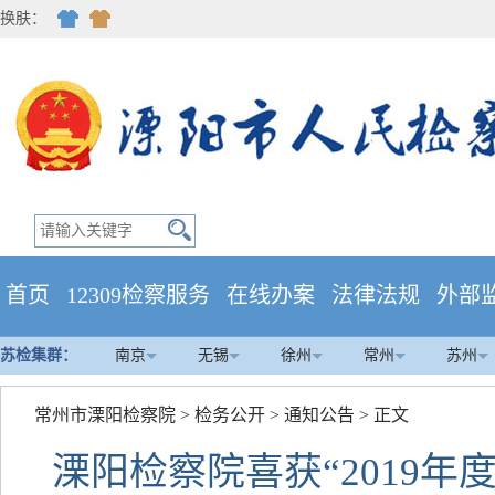
换肤：
首页
12309检察服务
在线办案
法律法规
外部
苏检集群：
南京
无锡
徐州
常州
苏州
常州市溧阳检察院
>
检务公开
>
通知公告
> 正文
溧阳检察院喜获“2019