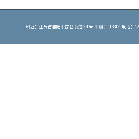
地址：江苏省溧阳市昆仑南路901号 邮编：213300 电话：12309