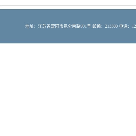
地址：江苏省溧阳市昆仑南路901号 邮编：213300 电话：12309