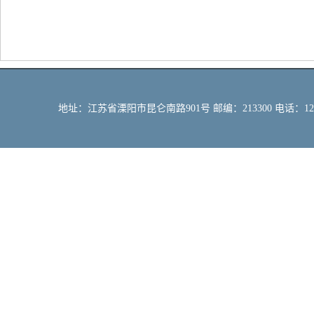
地址：江苏省溧阳市昆仑南路901号 邮编：213300 电话：12309