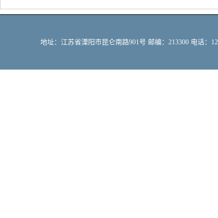
地址：江苏省溧阳市昆仑南路901号 邮编：213300 电话：12309