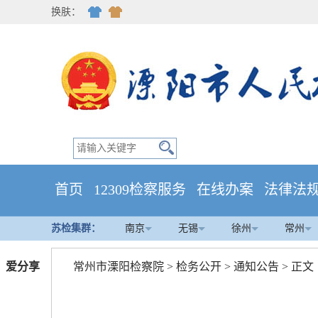
换肤：
首页
12309检察服务
在线办案
法律法
苏检集群：
南京
无锡
徐州
常州
爱分享
常州市溧阳检察院
>
检务公开
>
通知公告
> 正文