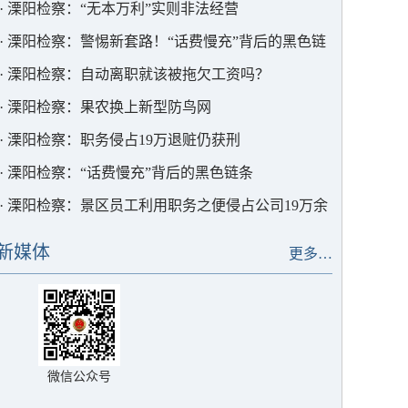
·
溧阳检察：“无本万利”实则非法经营
·
溧阳检察：警惕新套路！“话费慢充”背后的黑色链
条
·
溧阳检察：自动离职就该被拖欠工资吗？
·
溧阳检察：果农换上新型防鸟网
·
溧阳检察：职务侵占19万退赃仍获刑
·
溧阳检察：“话费慢充”背后的黑色链条
·
溧阳检察：景区员工利用职务之便侵占公司19万余
元
新媒体
更多…
微信公众号