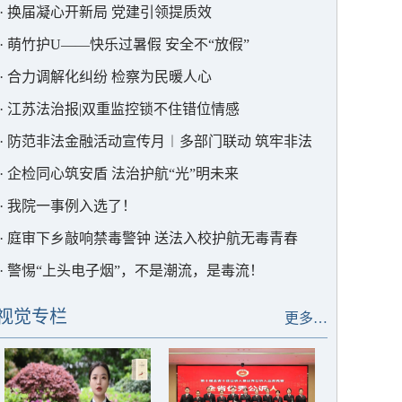
·
换届凝心开新局 党建引领提质效
·
萌竹护U——快乐过暑假 安全不“放假”
·
合力调解化纠纷 检察为民暖人心
·
江苏法治报|双重监控锁不住错位情感
·
防范非法金融活动宣传月︱多部门联动 筑牢非法
集资“防护墙”
·
企检同心筑安盾 法治护航“光”明未来
·
我院一事例入选了！
·
庭审下乡敲响禁毒警钟 送法入校护航无毒青春
·
警惕“上头电子烟”，不是潮流，是毒流！
视觉专栏
更多…