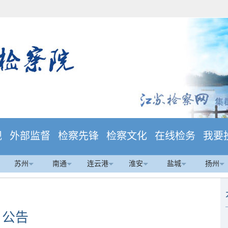
规
外部监督
检察先锋
检察文化
在线检务
我要
苏州
南通
连云港
淮安
盐城
扬州
公告