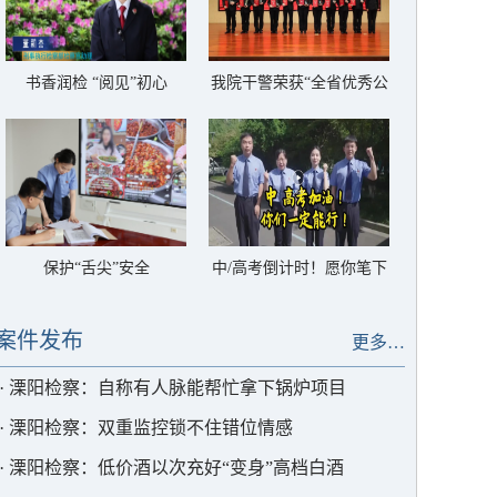
书香润检 “阅见”初心
我院干警荣获“全省优秀公
诉人”称号
保护“舌尖”安全
中/高考倒计时！愿你笔下
生花，圆梦今夏
案件发布
更多…
·
溧阳检察：自称有人脉能帮忙拿下锅炉项目
·
溧阳检察：双重监控锁不住错位情感
·
溧阳检察：低价酒以次充好“变身”高档白酒