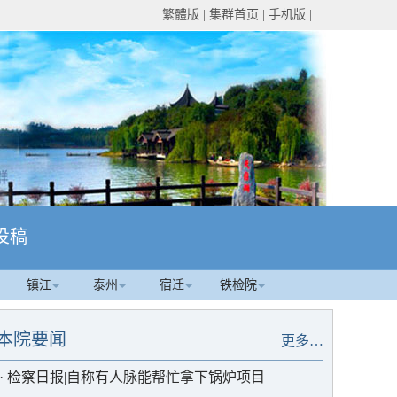
繁體版
|
集群首页
|
手机版
|
投稿
镇江
泰州
宿迁
铁检院
本院要闻
更多…
·
检察日报|自称有人脉能帮忙拿下锅炉项目