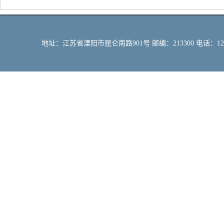
地址：江苏省溧阳市昆仑南路901号 邮编：213300 电话：12309