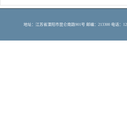
地址：江苏省溧阳市昆仑南路901号 邮编：213300 电话：12309