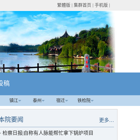
繁體版
|
集群首页
|
手机版
|
投稿
镇江
泰州
宿迁
铁检院
本院要闻
更多…
·
检察日报|自称有人脉能帮忙拿下锅炉项目