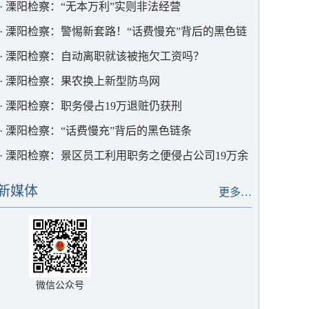
·
溧阳检察：“无本万利”实则非法经营
·
溧阳检察：警惕新套路！“话费慢充”背后的黑色链
条
·
溧阳检察：自动离职就该被拖欠工资吗？
·
溧阳检察：果农换上新型防鸟网
·
溧阳检察：职务侵占19万退赃仍获刑
·
溧阳检察：“话费慢充”背后的黑色链条
·
溧阳检察：景区员工利用职务之便侵占公司19万余
元
新媒体
更多…
微信公众号