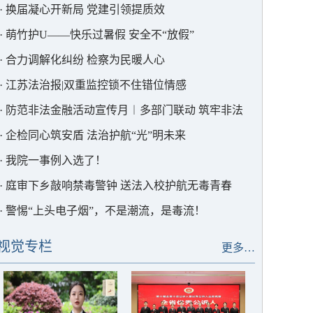
·
换届凝心开新局 党建引领提质效
·
萌竹护U——快乐过暑假 安全不“放假”
·
合力调解化纠纷 检察为民暖人心
·
江苏法治报|双重监控锁不住错位情感
·
防范非法金融活动宣传月︱多部门联动 筑牢非法
集资“防护墙”
·
企检同心筑安盾 法治护航“光”明未来
·
我院一事例入选了！
·
庭审下乡敲响禁毒警钟 送法入校护航无毒青春
·
警惕“上头电子烟”，不是潮流，是毒流！
视觉专栏
更多…