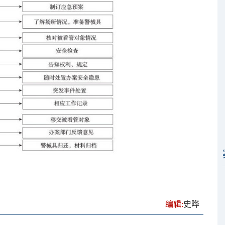
编辑:
史晔