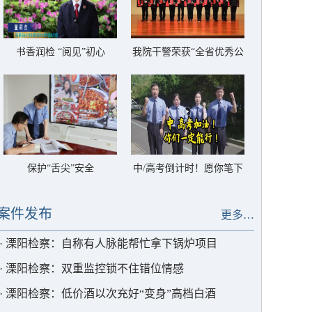
书香润检 “阅见”初心
我院干警荣获“全省优秀公
诉人”称号
保护“舌尖”安全
中/高考倒计时！愿你笔下
生花，圆梦今夏
案件发布
更多…
·
溧阳检察：自称有人脉能帮忙拿下锅炉项目
·
溧阳检察：双重监控锁不住错位情感
·
溧阳检察：低价酒以次充好“变身”高档白酒