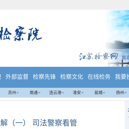
规
外部监督
检察先锋
检察文化
在线检务
我要
苏州
南通
连云港
淮安
盐城
扬州
解（一） 司法警察看管