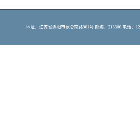
地址：江苏省溧阳市昆仑南路901号 邮编：213300 电话：12309