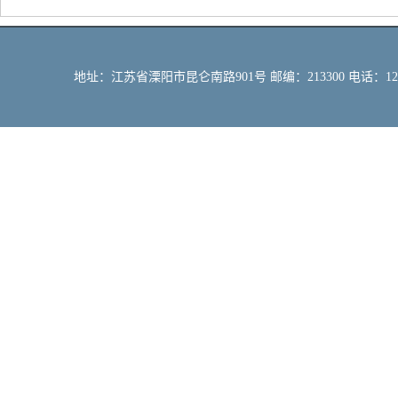
地址：江苏省溧阳市昆仑南路901号 邮编：213300 电话：12309