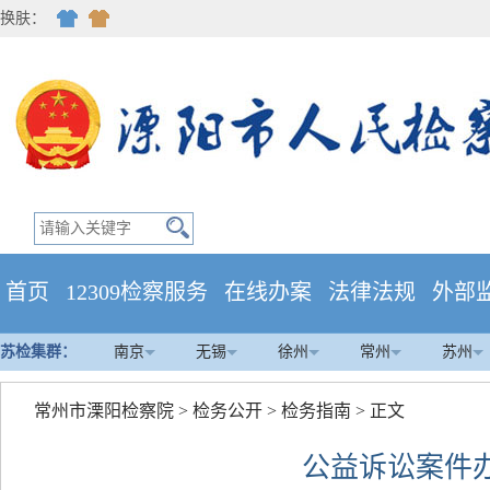
换肤：
首页
12309检察服务
在线办案
法律法规
外部
苏检集群：
南京
无锡
徐州
常州
苏州
常州市溧阳检察院
>
检务公开
>
检务指南
> 正文
公益诉讼案件