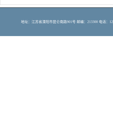
地址：江苏省溧阳市昆仑南路901号 邮编：213300 电话：12309