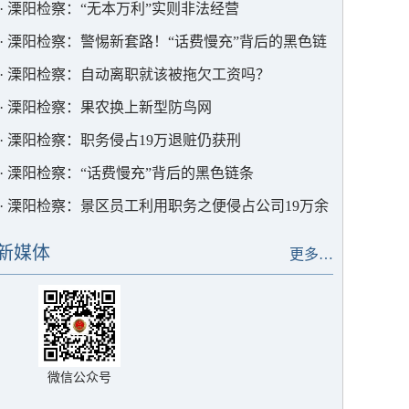
·
溧阳检察：“无本万利”实则非法经营
·
溧阳检察：警惕新套路！“话费慢充”背后的黑色链
条
·
溧阳检察：自动离职就该被拖欠工资吗？
·
溧阳检察：果农换上新型防鸟网
·
溧阳检察：职务侵占19万退赃仍获刑
·
溧阳检察：“话费慢充”背后的黑色链条
·
溧阳检察：景区员工利用职务之便侵占公司19万余
元
新媒体
更多…
微信公众号