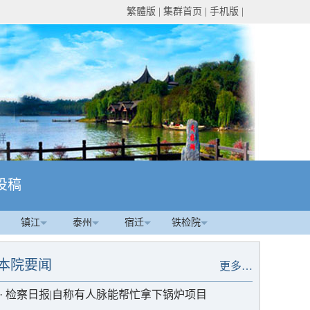
繁體版
|
集群首页
|
手机版
|
投稿
镇江
泰州
宿迁
铁检院
本院要闻
更多…
·
检察日报|自称有人脉能帮忙拿下锅炉项目