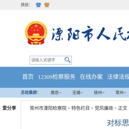
换肤：
首页
12309检察服务
在线办案
法律法
苏检集群：
南京
无锡
徐州
常州
爱分享
常州市溧阳检察院
>
特色栏目
>
党风廉政
> 正文
对标思