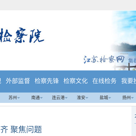
规
外部监督
检察先锋
检察文化
在线检务
我要
苏州
南通
连云港
淮安
盐城
扬州
齐 聚焦问题