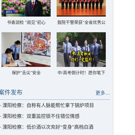
书香润检 “阅见”初心
我院干警荣获“全省优秀公
诉人”称号
保护“舌尖”安全
中/高考倒计时！愿你笔下
生花，圆梦今夏
案件发布
更多…
·
溧阳检察：自称有人脉能帮忙拿下锅炉项目
·
溧阳检察：双重监控锁不住错位情感
·
溧阳检察：低价酒以次充好“变身”高档白酒