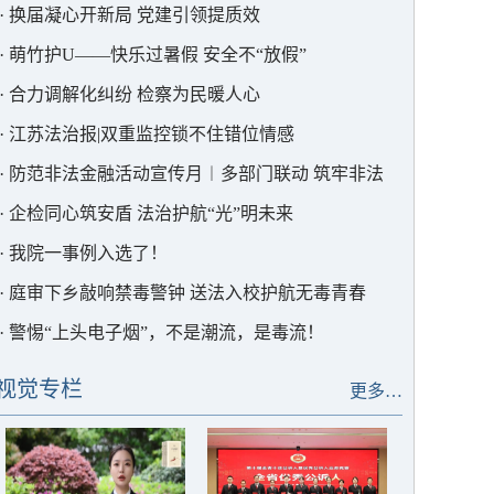
·
换届凝心开新局 党建引领提质效
·
萌竹护U——快乐过暑假 安全不“放假”
·
合力调解化纠纷 检察为民暖人心
·
江苏法治报|双重监控锁不住错位情感
·
防范非法金融活动宣传月︱多部门联动 筑牢非法
集资“防护墙”
·
企检同心筑安盾 法治护航“光”明未来
·
我院一事例入选了！
·
庭审下乡敲响禁毒警钟 送法入校护航无毒青春
·
警惕“上头电子烟”，不是潮流，是毒流！
视觉专栏
更多…