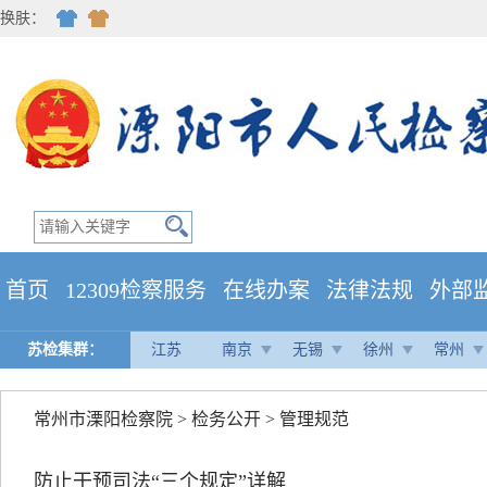
换肤：
首页
12309检察服务
在线办案
法律法规
外部
苏检集群：
江苏
南京
无锡
徐州
常州
常州市溧阳检察院
>
检务公开
>
管理规范
防止干预司法“三个规定”详解