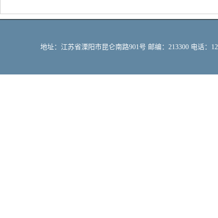
地址：江苏省溧阳市昆仑南路901号 邮编：213300 电话：12309