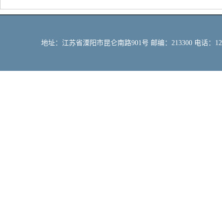
地址：江苏省溧阳市昆仑南路901号 邮编：213300 电话：12309