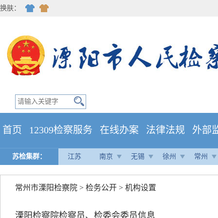
换肤：
首页
12309检察服务
在线办案
法律法规
外部
苏检集群：
江苏
南京
无锡
徐州
常州
常州市溧阳检察院
>
检务公开
>
机构设置
溧阳检察院检察员、检委会委员信息