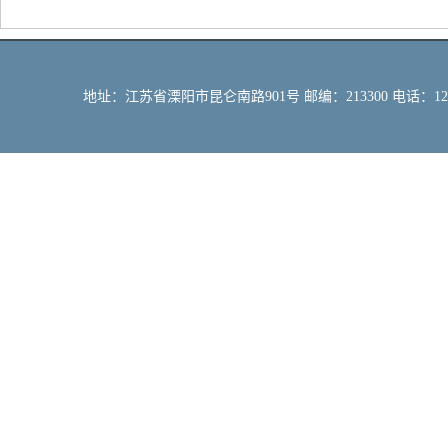
地址：江苏省溧阳市昆仑南路901号 邮编：213300 电话：12309