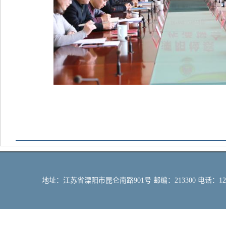
地址：江苏省溧阳市昆仑南路901号 邮编：213300 电话：12309