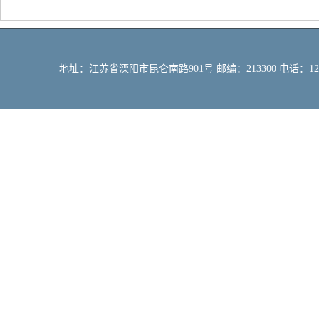
地址：江苏省溧阳市昆仑南路901号 邮编：213300 电话：12309