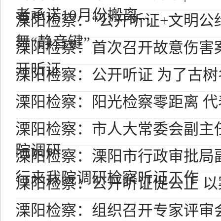
者承诺10月份搬离...
溧阳检察：“公开听证+文明公
舞“静音键”
溧阳检察：首次召开故意伤害
开听证
溧阳检察：公开听证 为了古
溧阳检察：阳光检察零距离 
溧阳检察：市人大常委会副主
院调研
溧阳检察：溧阳市行政审批局
行来我院调研检察听证工作
溧阳检察：公开听证促公正 
溧阳检察：组织召开专家评审