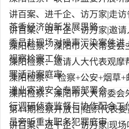
讲百案、进千企、访万家|走访
茶香经济的新发展思路
讲百案、进千企、访万家|邀
委员赴现场对噪声污染案件进..
溧阳检察：溧阳市人大常委会
视察检察工作
溧阳检察：邀请人大代表观摩
罪活动案庭审
溧阳检察：“检察+公安+烟草+
递业寄递安全专题部署会
溧阳检察：溧阳市人大常委会
行调研侦查监督与协作配合工
第44期检察开放日|组织代表
员旁听重大职务犯罪庭审
讲百案、进千企、访万家|现