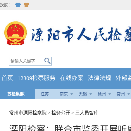
换肤：
首页
12309检察服务
在线办案
法律法规
外部
苏检集群：
江苏
南京
无锡
徐州
常州
常州市溧阳检察院
>
检务公开
>
三大员智库
溧阳检察：联合市监委开展听